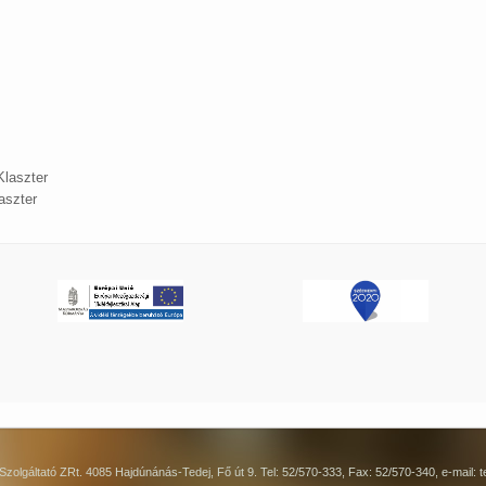
Klaszter
aszter
Szolgáltató ZRt. 4085 Hajdúnánás-Tedej, Fő út 9. Tel: 52/570-333, Fax: 52/570-340, e-mail: ted