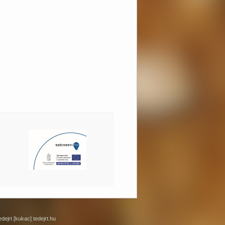
ejrt [kukac] tedejrt.hu