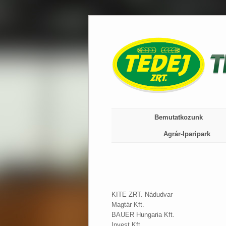
Skip
to
content
Bemutatkozunk
Agrár-Iparipark
KITE ZRT. Nádudvar
Magtár Kft.
BAUER Hungaria Kft.
Invest Kft.