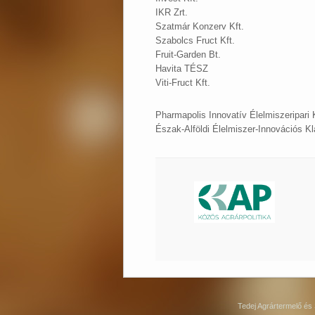
IKR Zrt.
Szatmár Konzerv Kft.
Szabolcs Fruct Kft.
Fruit-Garden Bt.
Havita TÉSZ
Viti-Fruct Kft.
Pharmapolis Innovatív Élelmiszeripari 
Észak-Alföldi Élelmiszer-Innovációs Kl
Tedej Agrártermelő és 