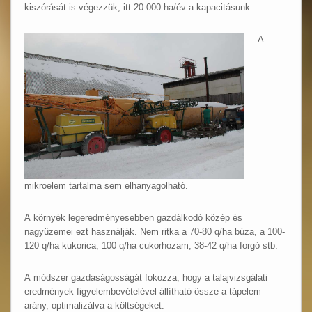
kiszórását is végezzük, itt 20.000 ha/év a kapacitásunk.
A
mikroelem tartalma sem elhanyagolható.
A környék legeredményesebben gazdálkodó közép és
nagyüzemei ezt használják. Nem ritka a 70-80 q/ha búza, a 100-
120 q/ha kukorica, 100 q/ha cukorhozam, 38-42 q/ha forgó stb.
A módszer gazdaságosságát fokozza, hogy a talajvizsgálati
eredmények figyelembevételével állítható össze a tápelem
arány, optimalizálva a költségeket.