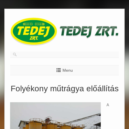
Skip
to
content
Menu
Folyékony műtrágya előállítás
A