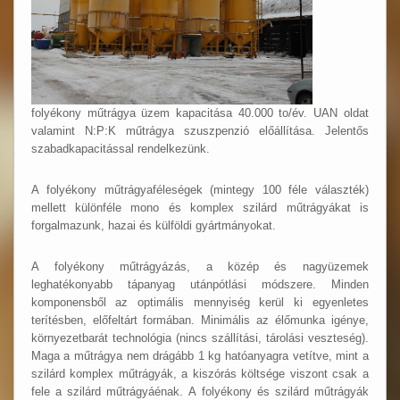
folyékony műtrágya üzem kapacitása 40.000 to/év. UAN oldat
valamint N:P:K műtrágya szuszpenzió előállítása. Jelentős
szabadkapacitással rendelkezünk.
A folyékony műtrágyaféleségek (mintegy 100 féle választék)
mellett különféle mono és komplex szilárd műtrágyákat is
forgalmazunk, hazai és külföldi gyártmányokat.
A folyékony műtrágyázás, a közép és nagyüzemek
leghatékonyabb tápanyag utánpótlási módszere. Minden
komponensből az optimális mennyiség kerül ki egyenletes
terítésben, előfeltárt formában. Minimális az élőmunka igénye,
környezetbarát technológia (nincs szállítási, tárolási veszteség).
Maga a műtrágya nem drágább 1 kg hatóanyagra vetítve, mint a
szilárd komplex műtrágyák, a kiszórás költsége viszont csak a
fele a szilárd műtrágyáénak. A folyékony és szilárd műtrágyák