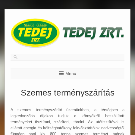
Skip
to
content
Menu
Szemes terményszárítás
A szemes terményszárító üzemünkben, a térségben a
legkedvezőbb díjakon tudjuk a környékről beszállított
terményeket tisztítani, szárítani, tárolni. Az utótisztítóval is
ellátott energia és költséghatékony fekvőszárítóink nedvességtől
függően napi kb. 800 tonna szemes terményt tudnak