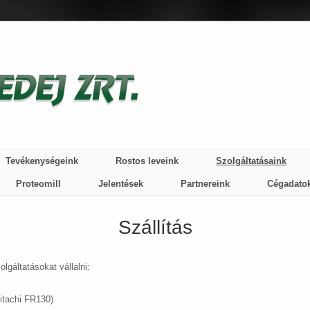
Tevékenységeink
Rostos leveink
Szolgáltatásaink
Proteomill
Jelentések
Partnereink
Cégadato
Szállítás
gáltatásokat vállalni:
itachi FR130)