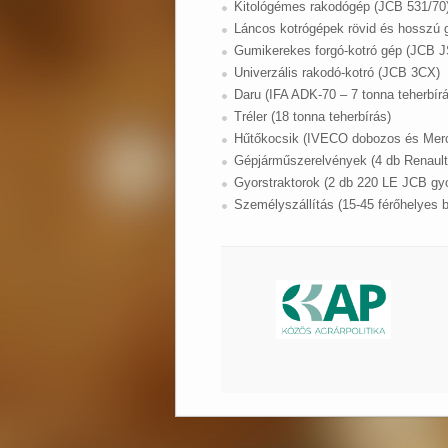
Kitológémes rakodógép (JCB 531/70
Láncos kotrógépek rövid és hosszú 
Gumikerekes forgó-kotró gép (JCB 
Univerzális rakodó-kotró (JCB 3CX)
Daru (IFA ADK-70 – 7 tonna teherbírá
Tréler (18 tonna teherbírás)
Hűtőkocsik (IVECO dobozos és Merce
Gépjárműszerelvények (4 db Renault
Gyorstraktorok (2 db 220 LE JCB gyor
Személyszállítás (15-45 férőhelyes 