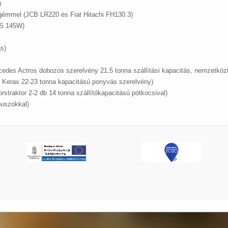
)
gémmel (JCB LR220 és Fiat Hitachi FH130.3)
JS 145W)
s)
des Actros dobozos szerelvény 21,5 tonna szállítási kapacitás, nemzetköz
 Kerax 22-23 tonna kapacitású ponyvás szerelvény)
straktor 2-2 db 14 tonna szállítókapacitású pótkocsival)
buszokkal)