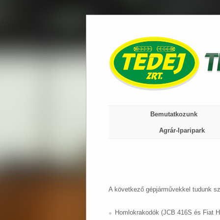
Skip
to
content
Bemutatkozunk
Agrár-Iparipark
A következő gépjárművekkel tudunk szol
Homlokrakodók (JCB 416S és Fiat H