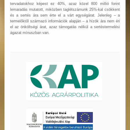
tervadatokhoz képest ez 40%, azaz közel 800 millió forint
lemaradás mutatott, miközben taglétszámunk 25%-kal csökkent
és a sertés ára sem érte el a várt egységárat. Jelenleg – a
termelőktől származó információk alapján – a hízók ára nem éri
el az önköltségi árat, azaz támogatás nélkül a sertéstermelési
ágazat mínuszban van.