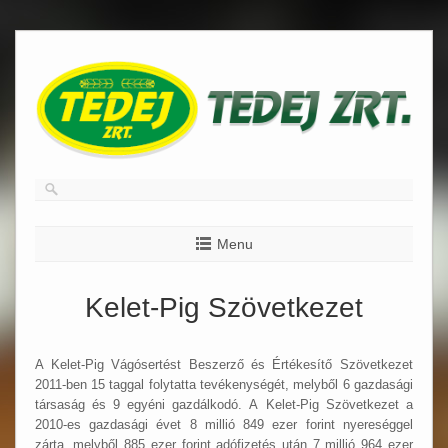
Skip
to
content
Menu
Kelet-Pig Szövetkezet
A Kelet-Pig Vágósertést Beszerző és Értékesítő Szövetkezet
2011-ben 15 taggal folytatta tevékenységét, melyből 6 gazdasági
társaság és 9 egyéni gazdálkodó. A Kelet-Pig Szövetkezet a
2010-es gazdasági évet 8 millió 849 ezer forint nyereséggel
zárta, melyből 885 ezer forint adófizetés után 7 millió 964 ezer