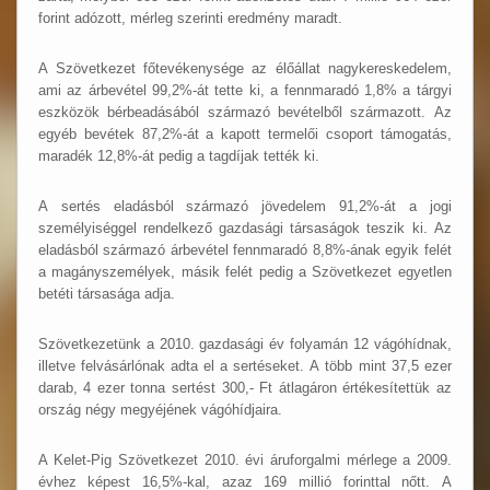
forint adózott, mérleg szerinti eredmény maradt.
A Szövetkezet főtevékenysége az élőállat nagykereskedelem,
ami az árbevétel 99,2%-át tette ki, a fennmaradó 1,8% a tárgyi
eszközök bérbeadásából származó bevételből származott. Az
egyéb bevétek 87,2%-át a kapott termelői csoport támogatás,
maradék 12,8%-át pedig a tagdíjak tették ki.
A sertés eladásból származó jövedelem 91,2%-át a jogi
személyiséggel rendelkező gazdasági társaságok teszik ki. Az
eladásból származó árbevétel fennmaradó 8,8%-ának egyik felét
a magányszemélyek, másik felét pedig a Szövetkezet egyetlen
betéti társasága adja.
Szövetkezetünk a 2010. gazdasági év folyamán 12 vágóhídnak,
illetve felvásárlónak adta el a sertéseket. A több mint 37,5 ezer
darab, 4 ezer tonna sertést 300,- Ft átlagáron értékesítettük az
ország négy megyéjének vágóhídjaira.
A Kelet-Pig Szövetkezet 2010. évi áruforgalmi mérlege a 2009.
évhez képest 16,5%-kal, azaz 169 millió forinttal nőtt. A